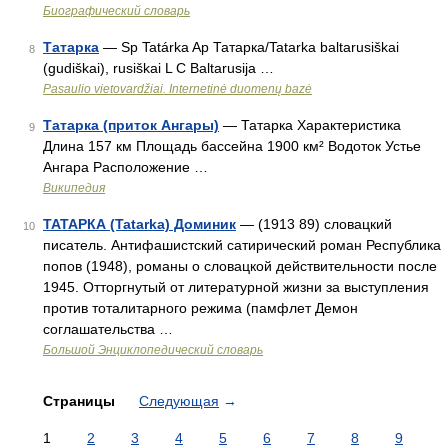
Биографический словарь
Татарка
— Sp Tatárka Ap Татарка/Tatarka baltarusiškai
8
(gudiškai), rusiškai L C Baltarusija …
Pasaulio vietovardžiai. Internetinė duomenų bazė
Татарка (приток Ангары)
— Татарка Характеристика
9
Длина 157 км Площадь бассейна 1900 км² Водоток Устье
Ангара Расположение …
Википедия
ТАТАРКА (Tatarka) Доминик
— (1913 89) словацкий
10
писатель. Антифашистский сатирический роман Республика
попов (1948), романы о словацкой действительности после
1945. Отторгнутый от литературной жизни за выступления
против тоталитарного режима (памфлет Демон
соглашательства …
Большой Энциклопедический словарь
Страницы
Следующая
→
1
2
3
4
5
6
7
8
9